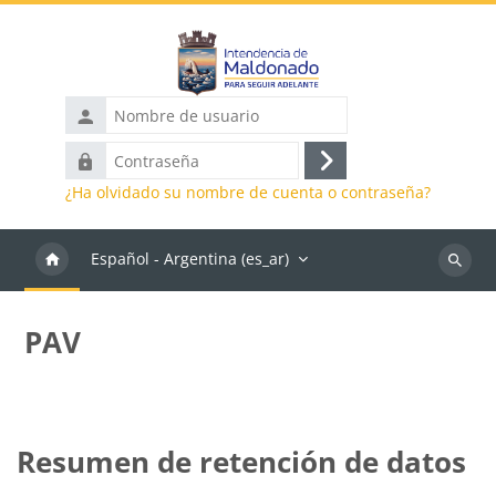
Salta al contenido principal
Nombre
de
Contraseña
usuario
Inicio
¿Ha olvidado su nombre de cuenta o contraseña?
de
sesión
Español - Argentina ‎(es_ar)‎
Buscar
cursos
PAV
Resumen de retención de datos